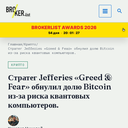
Перейти
Пои
к
содержимому
BROKERLIST AWARDS 2026
54 дня
20
01
26
Главная
/
Крипто
/
Стратег Jefferies «Greed & Fear» обнулил долю Bitcoin
из‑за риска квантовых компьютеров.
КРИПТО
Стратег Jefferies «Greed &
Fear» обнулил долю Bitcoin
из‑за риска квантовых
компьютеров.