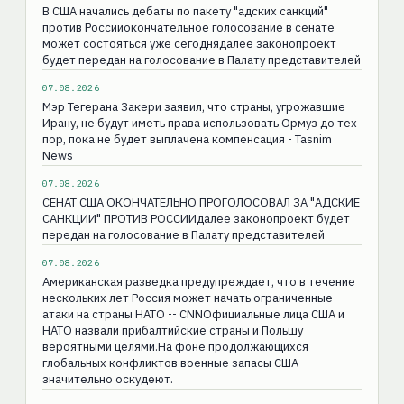
В США начались дебаты по пакету "адских санкций"
против Россииокончательное голосование в сенате
может состояться уже сегоднядалее законопроект
будет передан на голосование в Палату представителей
07.08.2026
Мэр Тегерана Закери заявил, что страны, угрожавшие
Ирану, не будут иметь права использовать Ормуз до тех
пор, пока не будет выплачена компенсация - Tasnim
News
07.08.2026
СЕНАТ США ОКОНЧАТЕЛЬНО ПРОГОЛОСОВАЛ ЗА "АДСКИЕ
САНКЦИИ" ПРОТИВ РОССИИдалее законопроект будет
передан на голосование в Палату представителей
07.08.2026
Американская разведка предупреждает, что в течение
нескольких лет Россия может начать ограниченные
атаки на страны НАТО -- CNNОфициальные лица США и
НАТО назвали прибалтийские страны и Польшу
вероятными целями.На фоне продолжающихся
глобальных конфликтов военные запасы США
значительно оскудеют.