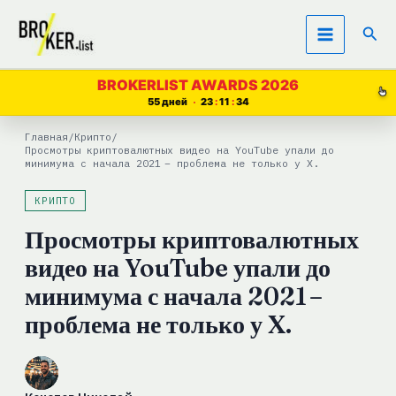
Перейти
Пои
к
содержимому
BROKERLIST AWARDS 2026
55 дней
23
11
34
Главная
/
Крипто
/
Просмотры криптовалютных видео на YouTube упали до
минимума с начала 2021 – проблема не только у X.
КРИПТО
Просмотры криптовалютных
видео на YouTube упали до
минимума с начала 2021 –
проблема не только у X.