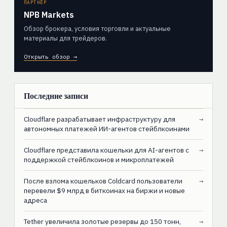
ПАРТНЁР
NPB Markets
Обзор брокера, условия торговли и актуальные
материалы для трейдеров.
Открыть обзор →
Последние записи
Cloudflare разрабатывает инфраструктуру для
→
автономных платежей ИИ-агентов стейблкоинами
Cloudflare представила кошельки для AI-агентов с
→
поддержкой стейблкоинов и микроплатежей
После взлома кошельков Coldcard пользователи
→
перевели $9 млрд в биткоинах на биржи и новые
адреса
Tether увеличила золотые резервы до 150 тонн,
→