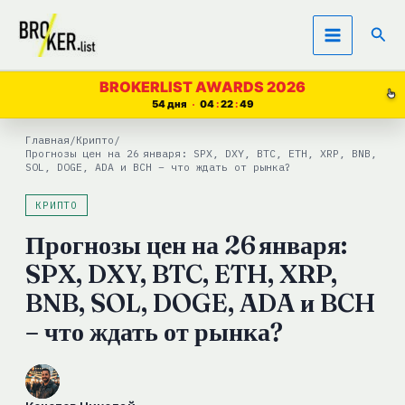
Перейти
Пои
к
содержимому
BROKERLIST AWARDS 2026
54 дня
04
22
49
Главная
/
Крипто
/
Прогнозы цен на 26 января: SPX, DXY, BTC, ETH, XRP, BNB,
SOL, DOGE, ADA и BCH – что ждать от рынка?
КРИПТО
Прогнозы цен на 26 января:
SPX, DXY, BTC, ETH, XRP,
BNB, SOL, DOGE, ADA и BCH
– что ждать от рынка?