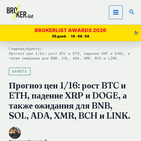
Перейти
Пои
к
содержимому
BROKERLIST AWARDS 2026
55 дней
19
48
54
Главная
/
Крипто
/
Прогноз цен 1/16: рост BTC и ETH, падение XRP и DOGE, а
также ожидания для BNB, SOL, ADA, XMR, BCH и LINK.
КРИПТО
Прогноз цен 1/16: рост BTC и
ETH, падение XRP и DOGE, а
также ожидания для BNB,
SOL, ADA, XMR, BCH и LINK.