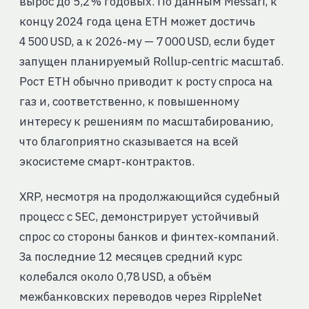
вырос до 5,2 % годовых. По данным Messari, к
концу 2024 года цена ETH может достичь
4 500 USD, а к 2026‑му — 7 000 USD, если будет
запущен планируемый Rollup‑centric масштаб.
Рост ETH обычно приводит к росту спроса на
газ и, соответственно, к повышенному
интересу к решениям по масштабированию,
что благоприятно сказывается на всей
экосистеме смарт‑контрактов.
XRP, несмотря на продолжающийся судебный
процесс с SEC, демонстрирует устойчивый
спрос со стороны банков и финтех‑компаний.
За последние 12 месяцев средний курс
колебался около 0,78 USD, а объём
межбанковских переводов через RippleNet