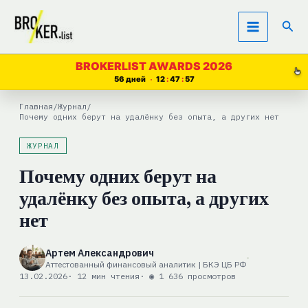
Перейти
Пои
к
содержимому
BROKERLIST AWARDS 2026
56 дней
12
47
56
Главная
/
Журнал
/
Почему одних берут на удалёнку без опыта, а других нет
ЖУРНАЛ
Почему одних берут на
удалёнку без опыта, а других
нет
Артем Александрович
Аттестованный финансовый аналитик | БКЭ ЦБ РФ
13.02.2026
· 12 мин чтения
· ◉ 1 636 просмотров