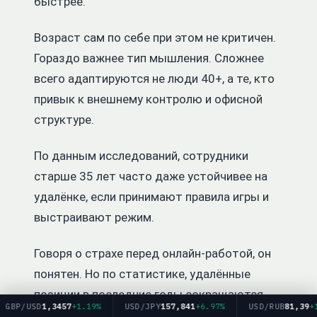
быстрее.
Возраст сам по себе при этом не критичен.
Гораздо важнее тип мышления. Сложнее
всего адаптируются не люди 40+, а те, кто
привык к внешнему контролю и офисной
структуре.
По данным исследований, сотрудники
старше 35 лет часто даже устойчивее на
удалёнке, если принимают правила игры и
выстраивают режим.
Говоря о страхе перед онлайн-работой, он
понятен. Но по статистике, удалённые
позиции в последние годы сокращаются
P/USD
1,3457
+1.19%
USD/JPY
157,841
+6.97%
USD/RUB
81,39
+1.74
медленнее, чем офисные, особенно в