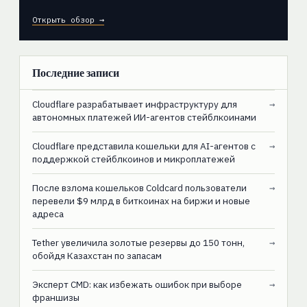
Открыть обзор →
Последние записи
Cloudflare разрабатывает инфраструктуру для
→
автономных платежей ИИ-агентов стейблкоинами
Cloudflare представила кошельки для AI-агентов с
→
поддержкой стейблкоинов и микроплатежей
После взлома кошельков Coldcard пользователи
→
перевели $9 млрд в биткоинах на биржи и новые
адреса
Tether увеличила золотые резервы до 150 тонн,
→
обойдя Казахстан по запасам
Эксперт CMD: как избежать ошибок при выборе
→
франшизы