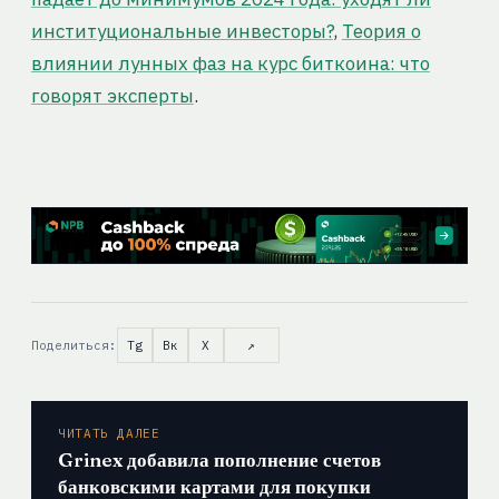
институциональные инвесторы?
,
Теория о
влиянии лунных фаз на курс биткоина: что
говорят эксперты
.
Поделиться:
Tg
Вк
X
↗
ЧИТАТЬ ДАЛЕЕ
Grinex добавила пополнение счетов
банковскими картами для покупки