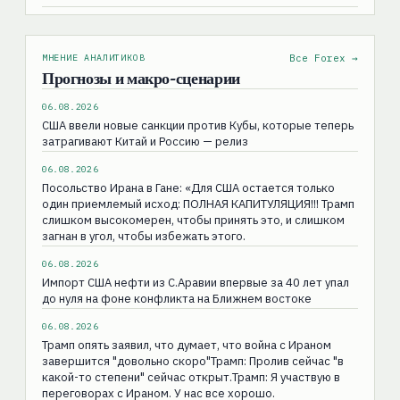
МНЕНИЕ АНАЛИТИКОВ
Все Forex →
Прогнозы и макро-сценарии
06.08.2026
США ввели новые санкции против Кубы, которые теперь
затрагивают Китай и Россию — релиз
06.08.2026
Посольство Ирана в Гане: «Для США остаeтся только
один приемлемый исход: ПОЛНАЯ КАПИТУЛЯЦИЯ!!! Трамп
слишком высокомерен, чтобы принять это, и слишком
загнан в угол, чтобы избежать этого.
06.08.2026
Импорт США нефти из С.Аравии впервые за 40 лет упал
до нуля на фоне конфликта на Ближнем востоке
06.08.2026
Трамп опять заявил, что думает, что война с Ираном
завершится "довольно скоро"Трамп: Пролив сейчас "в
какой-то степени" сейчас открыт.Трамп: Я участвую в
переговорах с Ираном. У нас все хорошо.