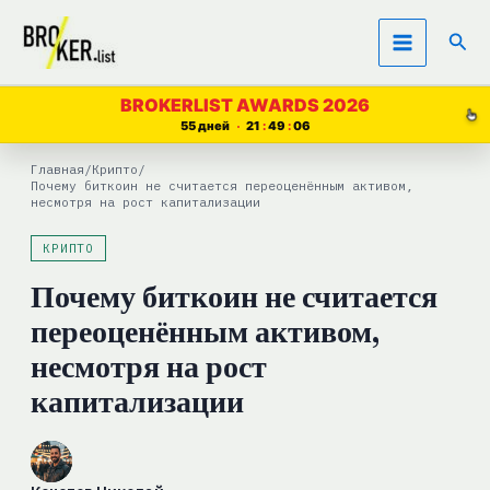
Перейти
Пои
к
содержимому
BROKERLIST AWARDS 2026
55 дней
21
49
05
Главная
/
Крипто
/
Почему биткоин не считается переоценённым активом,
несмотря на рост капитализации
КРИПТО
Почему биткоин не считается
переоценённым активом,
несмотря на рост
капитализации