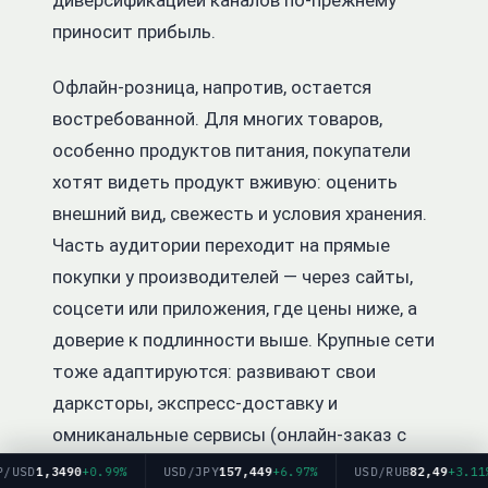
диверсификацией каналов по-прежнему
приносит прибыль.
Офлайн-розница, напротив, остается
востребованной. Для многих товаров,
особенно продуктов питания, покупатели
хотят видеть продукт вживую: оценить
внешний вид, свежесть и условия хранения.
Часть аудитории переходит на прямые
покупки у производителей — через сайты,
соцсети или приложения, где цены ниже, а
доверие к подлинности выше. Крупные сети
тоже адаптируются: развивают свои
дарксторы, экспресс-доставку и
омниканальные сервисы (онлайн-заказ с
самовывозом или возвратом в магазине).
D
1,3490
+0.99%
USD/JPY
157,449
+6.97%
USD/RUB
82,49
+3.11%