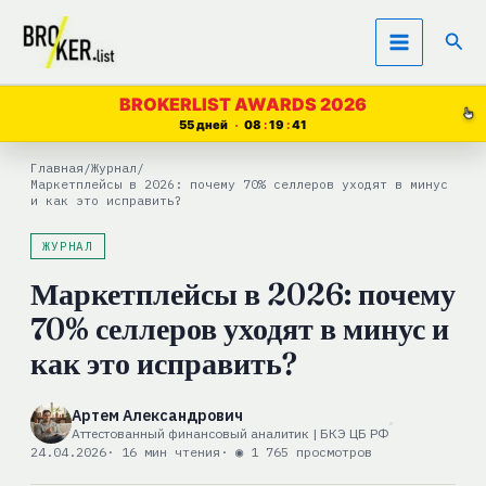
Перейти
Пои
к
содержимому
BROKERLIST AWARDS 2026
55 дней
08
19
40
Главная
/
Журнал
/
Маркетплейсы в 2026: почему 70% селлеров уходят в минус
и как это исправить?
ЖУРНАЛ
Маркетплейсы в 2026: почему
70% селлеров уходят в минус и
как это исправить?
Артем Александрович
Аттестованный финансовый аналитик | БКЭ ЦБ РФ
24.04.2026
· 16 мин чтения
· ◉ 1 765 просмотров