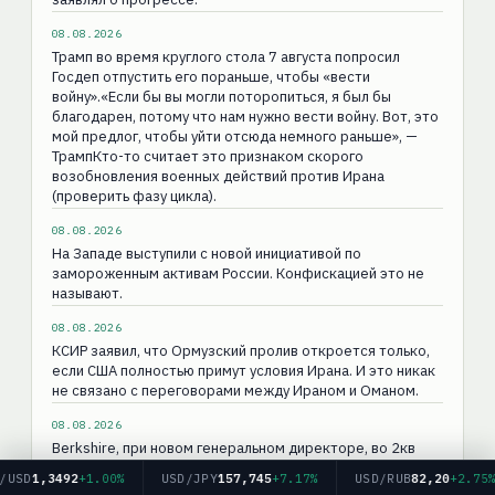
08.08.2026
Трамп во время круглого стола 7 августа попросил
Госдеп отпустить его пораньше, чтобы «вести
войну».«Если бы вы могли поторопиться, я был бы
благодарен, потому что нам нужно вести войну. Вот, это
мой предлог, чтобы уйти отсюда немного раньше», —
ТрампКто-то считает это признаком скорого
возобновления военных действий против Ирана
(проверить фазу цикла).
08.08.2026
На Западе выступили с новой инициативой по
замороженным активам России. Конфискацией это не
называют.
08.08.2026
КСИР заявил, что Ормузский пролив откроется только,
если США полностью примут условия Ирана. И это никак
не связано с переговорами между Ираном и Оманом.
08.08.2026
Berkshire, при новом генеральном директоре, во 2кв
2026г стала чистым покупателем акций США, направив
,3492
+1.00%
USD/JPY
157,745
+7.17%
USD/RUB
82,20
+2.75%
$20 млрд на покупки. — отчет до этого компания была