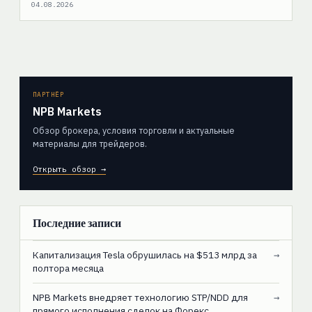
04.08.2026
ПАРТНЁР
NPB Markets
Обзор брокера, условия торговли и актуальные
материалы для трейдеров.
Открыть обзор →
Последние записи
Капитализация Tesla обрушилась на $513 млрд за
→
полтора месяца
NPB Markets внедряет технологию STP/NDD для
→
прямого исполнения сделок на Форекс