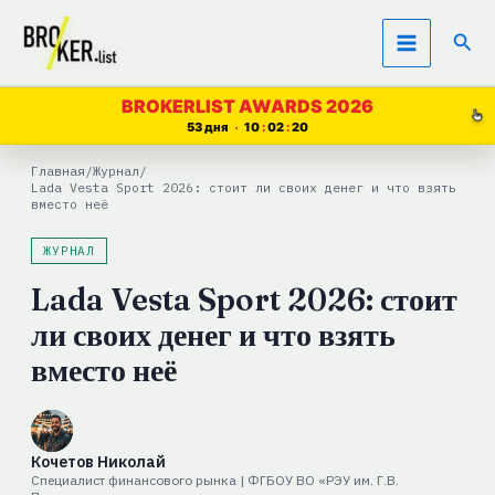
Перейти
Пои
к
содержимому
BROKERLIST AWARDS 2026
53 дня
10
02
19
Главная
/
Журнал
/
Lada Vesta Sport 2026: стоит ли своих денег и что взять
вместо неё
ЖУРНАЛ
Lada Vesta Sport 2026: стоит
ли своих денег и что взять
вместо неё
Кочетов Николай
Специалист финансового рынка | ФГБОУ ВО «РЭУ им. Г.В.