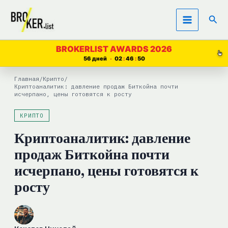
Перейти
Пои
к
содержимому
BROKERLIST AWARDS 2026
56 дней
02
46
49
Главная
/
Крипто
/
Криптоаналитик: давление продаж Биткойна почти
исчерпано, цены готовятся к росту
КРИПТО
Криптоаналитик: давление
продаж Биткойна почти
исчерпано, цены готовятся к
росту