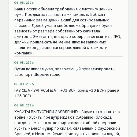
06.08.2026
Банк России обновил требования к листингу ценных
бумагПредлагается ввести минимальный объем
первичных размещений акций для котировальных
списков. Доля бумаг в свободном обращении будет
зависеть от размера собственного капитала
эмитента.Эмитенты, которые собираются выйти на IPO,
должны привлекать не менее двух независимых
аналитиков для оценки справедливой стоимости
компании.
06.08.2026
Путин подписал указ, позволяющий приватизировать
аэропорт Шереметьево
06.08.2026
ГАЗ США - ЗАПАСЫ EIA = +33 BCF (ожид +30 BCF / ранее
+28 BCF)
06.08.2026
ХУСИТЫ ВЫПУСТИЛИ ЗАЯВЛЕНИЕ: - Саудиты готовятся к
войне - Хуситы предупреждают С.Аравию- блокада
продолжается- в ходе широкомасштабной операции
хуситы нанесли удар по силам, связанным с Саудовской
Аравией, в Йемене- йеменские хуситы призвали людей,