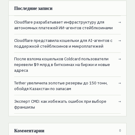
Последние записи
Cloudflare разрабатывает инфраструктуру для
→
автономных платежей ИИ-агентов стейблкоинами
Cloudflare представила кошельки для AI-агентов с
→
поддержкой стейблкоинов и микроплатежей
После взлома кошельков Coldcard пользователи
→
перевели $9 млрд в биткоинах на биржи и новые
адреса
Tether увеличила золотые резервы до 150 тонн,
→
обойдя Казахстан по запасам
Эксперт CMD: как избежать ошибок при выборе
→
франшизы
Комментарии
0