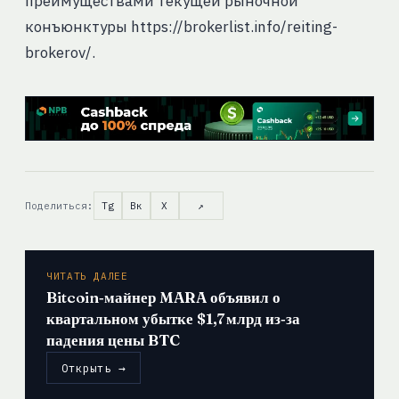
преимуществами текущей рыночной
конъюнктуры https://brokerlist.info/reiting-
brokerov/.
Поделиться:
Tg
Вк
X
↗
ЧИТАТЬ ДАЛЕЕ
Bitcoin‑майнер MARA объявил о
квартальном убытке $1,7 млрд из‑за
падения цены BTC
Открыть →