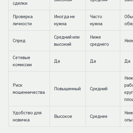
сделки
Проверка
Иногда не
Часто
Обы
личности
нужна
нужна
обя
Средний или
Ниже
Спред
Низ
высокий
среднего
Сетевые
Да
Да
Да
комиссии
Ниж
Риск
раб
Повышенный
Средний
мошенничества
кру
пло
Удобство для
Ниж
Высокое
Среднее
новичка
опы