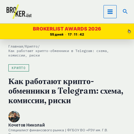
Перейти
Пои
к
содержимому
BROKERLIST AWARDS 2026
55 дней
17
11
41
Главная
/
Крипто
/
Как работают крипто-обменники в Telegram: схема,
комиссии, риски
КРИПТО
Как работают крипто-
обменники в Telegram: схема,
комиссии, риски
Кочетов Николай
Специалист финансового рынка | ФГБОУ ВО «РЭУ им. Г.В.