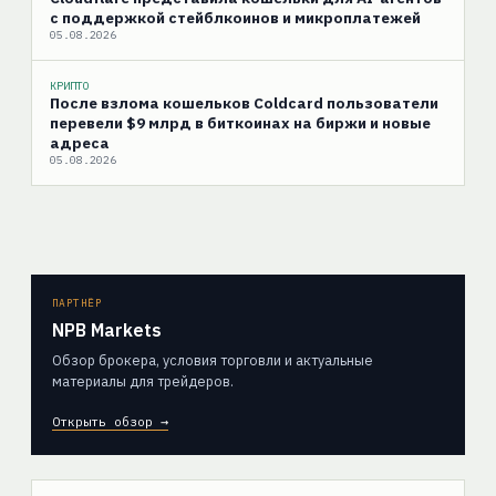
с поддержкой стейблкоинов и микроплатежей
05.08.2026
КРИПТО
После взлома кошельков Coldcard пользователи
перевели $9 млрд в биткоинах на биржи и новые
адреса
05.08.2026
ПАРТНЁР
NPB Markets
Обзор брокера, условия торговли и актуальные
материалы для трейдеров.
Открыть обзор →