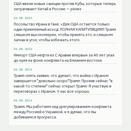
США ввели новые санкции против Кубы, которые теперь
затрагивают Китай и Россию — релиз
06.08.2026
Посольство Ирана в Гане: «Для США остаeтся только
один приемлемый исход: ПОЛНАЯ КАПИТУЛЯЦИЯ!!! Трамп
слишком высокомерен, чтобы принять это, и слишком
загнан в угол, чтобы избежать этого.
06.08.2026
Импорт США нефти из С.Аравии впервые за 40 лет упал
до нуля на фоне конфликта на Ближнем востоке
06.08.2026
Трамп опять заявил, что думает, что война с Ираном
завершится "довольно скоро"Трамп: Пролив сейчас "в
какой-то степени" сейчас открыт.Трамп: Я участвую в
переговорах с Ираном. У нас все хорошо.
06.08.2026
Трамп: Мы работаем над урегулированием конфликта
между Россией и Украиной, и я думаю, что мы
добиваемся прогресса.