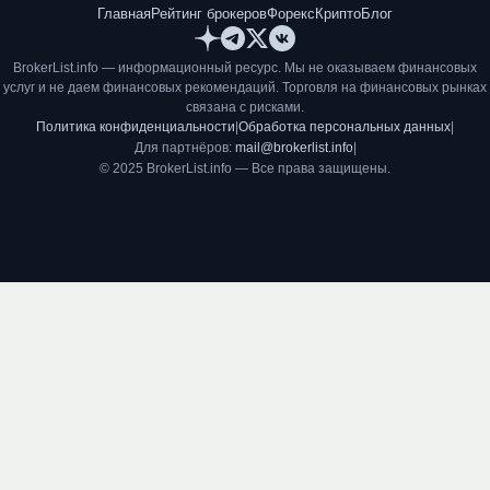
Главная
Рейтинг брокеров
Форекс
Крипто
Блог
BrokerList.info — информационный ресурс. Мы не оказываем финансовых
услуг и не даем финансовых рекомендаций. Торговля на финансовых рынках
связана с рисками.
Политика конфиденциальности
|
Обработка персональных данных
|
Для партнёров:
mail@brokerlist.info
|
© 2025 BrokerList.info — Все права защищены.