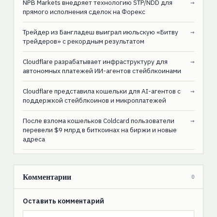
NPB Markets внедряет технологию STP/NDD для
→
прямого исполнения сделок на Форекс
Трейдер из Бангладеш выиграл июльскую «Битву
→
трейдеров» с рекордным результатом
Cloudflare разрабатывает инфраструктуру для
→
автономных платежей ИИ-агентов стейблкоинами
Cloudflare представила кошельки для AI-агентов с
→
поддержкой стейблкоинов и микроплатежей
После взлома кошельков Coldcard пользователи
→
перевели $9 млрд в биткоинах на биржи и новые
адреса
Комментарии
0
Оставить комментарий