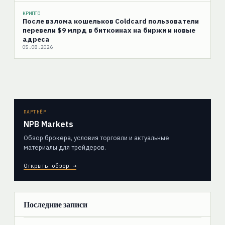
КРИПТО
После взлома кошельков Coldcard пользователи
перевели $9 млрд в биткоинах на биржи и новые
адреса
05.08.2026
ПАРТНЁР
NPB Markets
Обзор брокера, условия торговли и актуальные
материалы для трейдеров.
Открыть обзор →
Последние записи