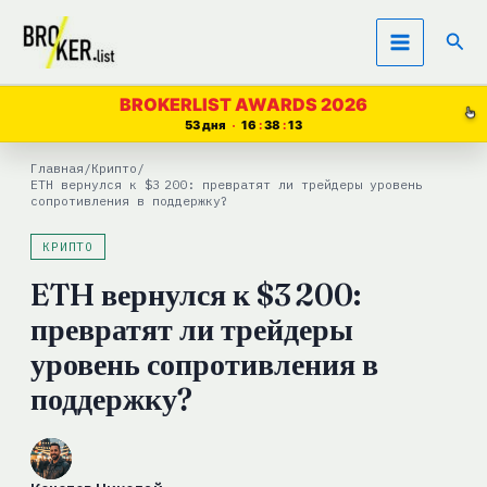
Перейти
Пои
к
содержимому
BROKERLIST AWARDS 2026
53 дня
16
38
13
Главная
/
Крипто
/
ETH вернулся к $3 200: превратят ли трейдеры уровень
сопротивления в поддержку?
КРИПТО
ETH вернулся к $3 200:
превратят ли трейдеры
уровень сопротивления в
поддержку?