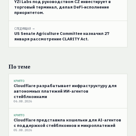
YZi Labs под руководством CZ инвестирует в
торговый терминал, делая DeFi‑исполнение
приоритетом.
СЛЕДУЮЩАЯ →
US Senate Agriculture Committee назначил 27
января рассмотрение CLARITY Act.
По теме
КРИПТО
Cloudflare разрабатывает инфраструктуру для
автономных платежей ИИ-агентов
стейблкоинами
06.08.2026
КРИПТО
Cloudflare представила кошельки для AI-агентов
с поддержкой стейблкоинов и микроплатежей
05.08.2026