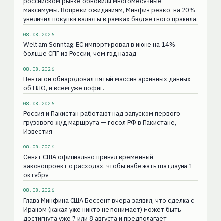
российском рынке обновили многомесячные
максимумы. Вопреки ожиданиям, Минфин резко, на 20%,
увеличил покупки валюты в рамках бюджетного правила.
08.08.2026
Welt am Sonntag: ЕС импортировал в июне на 14%
больше СПГ из России, чем год назад
08.08.2026
Пентагон обнародовал пятый массив архивных данных
об НЛО, и всем уже пофиг.
08.08.2026
Россия и Пакистан работают над запуском первого
грузового ж/д маршрута — посол РФ в Пакистане,
Известия
08.08.2026
Сенат США официально принял временный
законопроект о расходах, чтобы избежать шатдауна 1
октября
08.08.2026
Глава Минфина США Бессент вчера заявил, что сделка с
Ираном (какая уже никто не понимает) может быть
достигнута уже 7 или 8 августа и предполагает