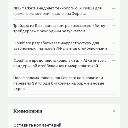
NPB Markets внедряет технологию STP/NDD для
→
прямого исполнения сделок на Форекс
Трейдер из Бангладеш выиграл июльскую «Битву
→
трейдеров» с рекордным результатом
Cloudflare разрабатывает инфраструктуру для
→
автономных платежей ИИ-агентов стейблкоинами
Cloudflare представила кошельки для AI-агентов с
→
поддержкой стейблкоинов и микроплатежей
После взлома кошельков Coldcard пользователи
→
перевели $9 млрд в биткоинах на биржи и новые
адреса
Комментарии
0
Оставить комментарий