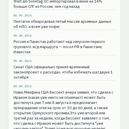
Welt am Sonntag: ЕС импортировал в июне на 14%
больше СПГ из России, чем год назад
08.08.2026
Пентагон обнародовал пятый массив архивных данных
об НЛО, и всем уже пофиг.
08.08.2026
Россия и Пакистан работают над запуском первого
грузового ж/д маршрута — посол РФ в Пакистане,
Известия
08.08.2026
Сенат США официально принял временный
законопроект о расходах, чтобы избежать шатдауна 1
октября
08.08.2026
Глава Минфина США Бессент вчера заявил, что сделка с
Ираном (какая уже никто не понимает) может быть
достигнута уже 7 или 8 августа и предполагает
прекращение огня на срок от 30 до 60 дней, а также
открытие Ормузского пролива.Это уже второй или
третий раз за неделю, когда Бессент заявляет о том,
что сделка с Ираном может быть достигнута "уже
сегодня-завтра". Трамп тоже всю прошлую неделю