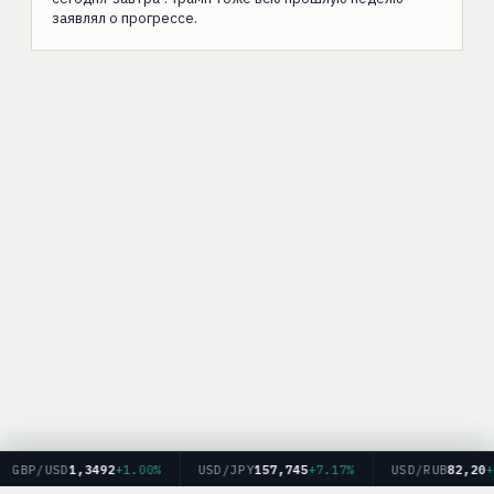
заявлял о прогрессе.
GBP/USD
1,3492
+1.00%
USD/JPY
157,745
+7.17%
USD/RUB
82,20
+2