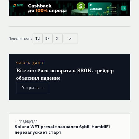
Поделиться:
Tg
Вк
X
↗
ЧИТАТЬ ДАЛЕЕ
Bitcoin: Риск возврата к $80K, трейдер
объяснил падение
Открыть →
← ПРЕДЫДУЩАЯ
Solana WET presale захвачен Sybil: HumidiFi
перезапускает старт