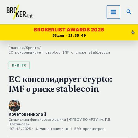
Перейти
Пои
к
содержимому
BROKERLIST AWARDS 2026
53 дня
21
35
49
Главная
/
Крипто
/
ЕС консолидирует crypto: IMF о риске stablecoin
КРИПТО
ЕС консолидирует crypto:
IMF о риске stablecoin
Кочетов Николай
Специалист финансового рынка | ФГБОУ ВО «РЭУ им. Г.В.
Плеханова»
07.12.2025
· 4 мин чтения
· ◉ 1 500 просмотров