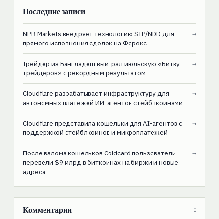
Последние записи
NPB Markets внедряет технологию STP/NDD для
→
прямого исполнения сделок на Форекс
Трейдер из Бангладеш выиграл июльскую «Битву
→
трейдеров» с рекордным результатом
Cloudflare разрабатывает инфраструктуру для
→
автономных платежей ИИ-агентов стейблкоинами
Cloudflare представила кошельки для AI-агентов с
→
поддержкой стейблкоинов и микроплатежей
После взлома кошельков Coldcard пользователи
→
перевели $9 млрд в биткоинах на биржи и новые
адреса
Комментарии
0