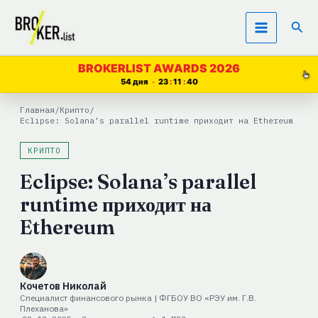
Перейти
Пои
к
содержимому
BROKERLIST AWARDS 2026
54 дня
23
11
39
Главная
/
Крипто
/
Eclipse: Solana’s parallel runtime приходит на Ethereum
КРИПТО
Eclipse: Solana’s parallel
runtime приходит на
Ethereum
Кочетов Николай
Специалист финансового рынка | ФГБОУ ВО «РЭУ им. Г.В.
Плеханова»