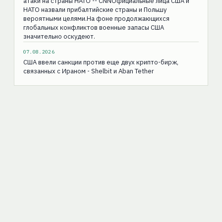
атаки на страны НАТО -- CNNОфициальные лица США и
НАТО назвали прибалтийские страны и Польшу
вероятными целями.На фоне продолжающихся
глобальных конфликтов военные запасы США
значительно оскудеют.
07.08.2026
США ввели санкции против еще двух крипто-бирж,
связанных с Ираном - Shelbit и Aban Tether