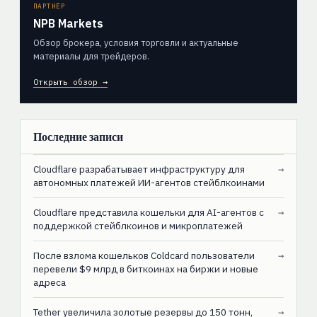
ПАРТНЁР
NPB Markets
Обзор брокера, условия торговли и актуальные
материалы для трейдеров.
Открыть обзор →
Последние записи
Cloudflare разрабатывает инфраструктуру для
→
автономных платежей ИИ-агентов стейблкоинами
Cloudflare представила кошельки для AI-агентов с
→
поддержкой стейблкоинов и микроплатежей
После взлома кошельков Coldcard пользователи
→
перевели $9 млрд в биткоинах на биржи и новые
адреса
Tether увеличила золотые резервы до 150 тонн,
→