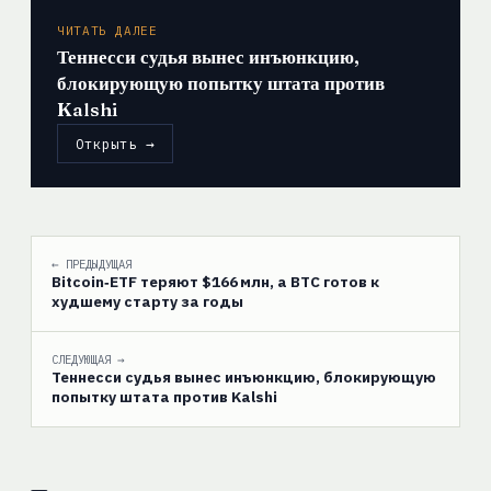
ЧИТАТЬ ДАЛЕЕ
Теннесси судья вынес инъюнкцию,
блокирующую попытку штата против
Kalshi
Открыть →
← ПРЕДЫДУЩАЯ
Bitcoin‑ETF теряют $166 млн, а BTC готов к
худшему старту за годы
СЛЕДУЮЩАЯ →
Теннесси судья вынес инъюнкцию, блокирующую
попытку штата против Kalshi