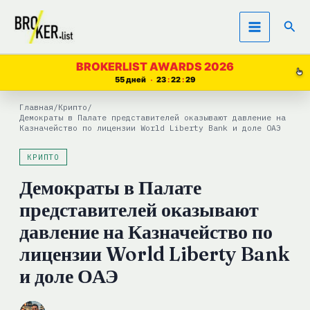
Перейти
Пои
к
содержимому
BROKERLIST AWARDS 2026
55 дней
23
22
28
Главная
/
Крипто
/
Демократы в Палате представителей оказывают давление на
Казначейство по лицензии World Liberty Bank и доле ОАЭ
КРИПТО
Демократы в Палате
представителей оказывают
давление на Казначейство по
лицензии World Liberty Bank
и доле ОАЭ