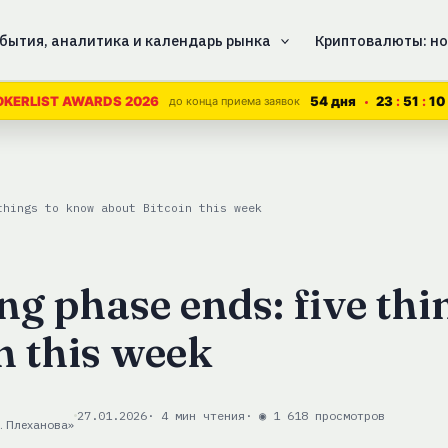
бытия, аналитика и календарь рынка
Криптовалюты: но
54 дня
23
51
09
KERLIST AWARDS 2026
до конца приема заявок
things to know about Bitcoin this week
g phase ends: five thi
n this week
27.01.2026
· 4 мин чтения
· ◉ 1 618 просмотров
. Плеханова»