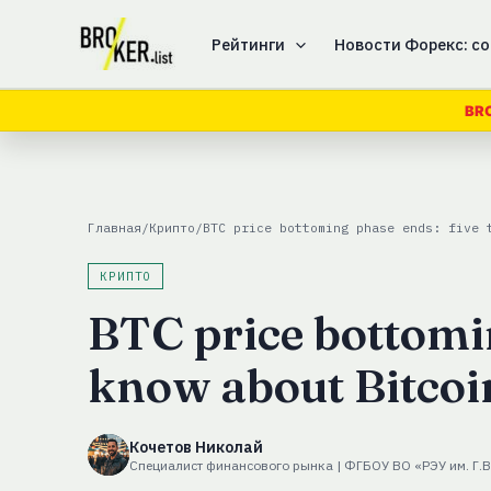
Перейти
к
Рейтинги
Новости Форекс: со
содержимому
BRO
Главная
/
Крипто
/
BTC price bottoming phase ends: five 
КРИПТО
BTC price bottomin
know about Bitcoi
Кочетов Николай
Специалист финансового рынка | ФГБОУ ВО «РЭУ им. Г.В