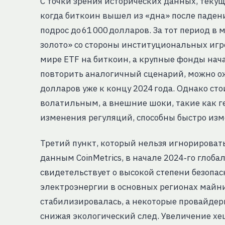
С точки зрения исторических данных, текущ
когда биткоин вышел из «дна» после падени
подрос до 61 000 долларов. За тот период в
золото» со стороны институциональных игрок
мире ETF на биткоин, а крупные фонды нач
повторить аналогичный сценарий, можно ож
долларов уже к концу 2024 года. Однако сто
волатильным, а внешние шоки, такие как 
изменения регуляций, способны быстро из
Третий пункт, который нельзя игнорировать
данным CoinMetrics, в начале 2024‑го глоба
свидетельствует о высокой степени безопас
электроэнергии в основных регионах майни
стабилизировалась, а некоторые провайдер
снижая экологический след. Увеличение хе