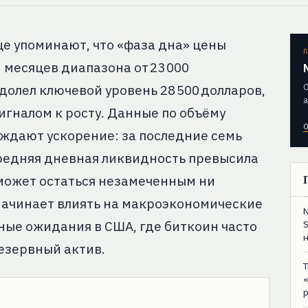
ще упоминают, что «фаза дна» цены
П
 месяцев диапазона от 23 000
О
долел ключевой уровень 28 500 долларов,
а
игналом к росту. Данные по объёму
О
ждают ускорение: за последние семь
средняя дневная ликвидность превысила
 может остаться незамеченным ни
 начинает влиять на макроэкономические
ные ожидания в США, где биткоин часто
езервный актив.