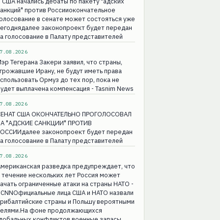
 США начались дебаты по пакету "адских
анкций" против Россииокончательное
олосование в сенате может состояться уже
сегоднядалее законопроект будет передан
а голосование в Палату представителей
7.08.2026
эр Тегерана Закери заявил, что страны,
грожавшие Ирану, не будут иметь права
спользовать Ормуз до тех пор, пока не
удет выплачена компенсация - Tasnim News
7.08.2026
СЕНАТ США ОКОНЧАТЕЛЬНО ПРОГОЛОСОВАЛ
ЗА "АДСКИЕ САНКЦИИ" ПРОТИВ
РОССИИдалее законопроект будет передан
а голосование в Палату представителей
7.08.2026
Американская разведка предупреждает, что
 течение нескольких лет Россия может
ачать ограниченные атаки на страны НАТО -
 CNNОфициальные лица США и НАТО назвали
прибалтийские страны и Польшу вероятными
целями.На фоне продолжающихся
глобальных конфликтов военные запасы