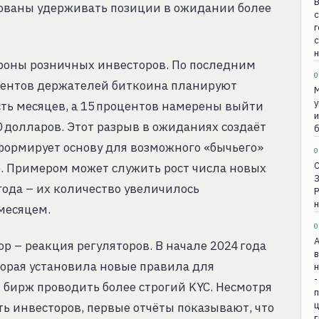
В
рованы удерживать позиции в ожидании более
с
г
н
ороны розничных инвесторов. По последним
0
оцентов держателей биткоина планируют
М
у
ть месяцев, а 15 процентов намерены выйти
и
0 долларов. Этот разрыв в ожиданиях создаёт
б
формирует основу для возможного «бычьего»
0
е. Примером может служить рост числа новых
ода – их количество увеличилось
н
месяцем.
0
 – реакция регуляторов. В начале 2024 года
в
торая установила новые правила для
н
-
 бирж проводить более строгий KYC. Несмотря
ть инвесторов, первые отчёты показывают, что