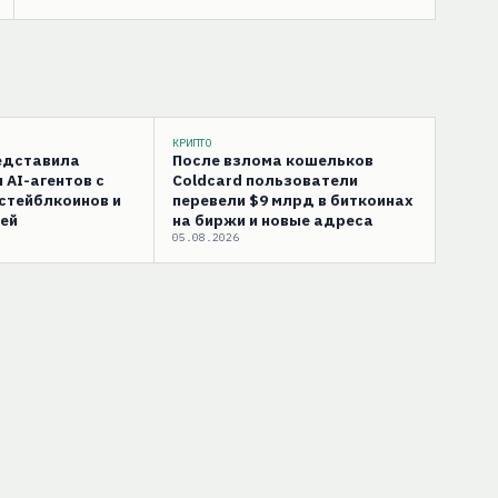
КРИПТО
редставила
После взлома кошельков
 AI-агентов с
Coldcard пользователи
стейблкоинов и
перевели $9 млрд в биткоинах
ей
на биржи и новые адреса
05.08.2026