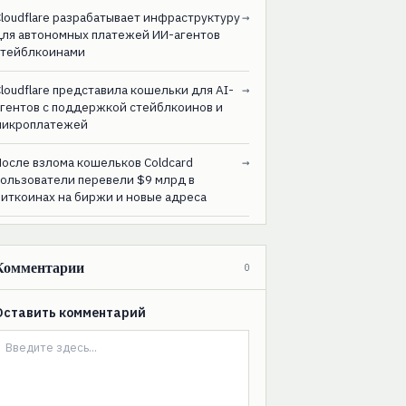
loudflare разрабатывает инфраструктуру
→
для автономных платежей ИИ-агентов
стейблкоинами
loudflare представила кошельки для AI-
→
агентов с поддержкой стейблкоинов и
микроплатежей
После взлома кошельков Coldcard
→
пользователи перевели $9 млрд в
биткоинах на биржи и новые адреса
Комментарии
0
Оставить комментарий