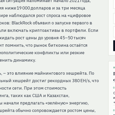
ая ситуация напоминает начало 2021 года,
я ниже 19 000 долларов и за три месяца
 мире наблюдался рост спроса на «цифровое
ов: BlackRock объявил о запуске первого в
али включать криптоактивы в портфели. Если
идать рост цены до уровня 45–50 тысяч
ит помнить, что рынок биткоина остаётся
геополитические конфликты или резкие
менить динамику.
М
, – это влияние майнингового хешрейта. По
льный хешрейт достиг рекордных 380 EH/s, что
ности сети. При этом стоимость
0
С
нга, таких как США и Казахстан,
и
ы начали предлагать «зелёную» энергию,
+
шрейта обычно сопровождается ростом цены,
0