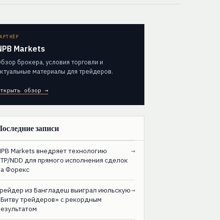
АРТНЁР
NPB Markets
бзор брокера, условия торговли и
ктуальные материалы для трейдеров.
ткрыть обзор →
Последние записи
NPB Markets внедряет технологию
→
STP/NDD для прямого исполнения сделок
на Форекс
Трейдер из Бангладеш выиграл июльскую
→
«Битву трейдеров» с рекордным
результатом