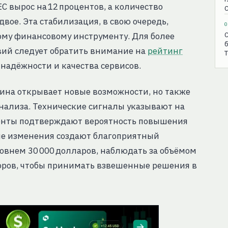
С вырос на 12 процентов, а количество
С
ое. Эта стабилизация, в свою очередь,
0
ому финансовому инструменту. Для более
С
б
вий следует обратить внимание на
рейтинг
T
 надёжности и качества сервисов.
ина открывает новые возможности, но также
анализа. Технические сигналы указывают на
денты подтверждают вероятность повышения
ые изменения создают благоприятный
ровнем 30 000 долларов, наблюдать за объёмом
оров, чтобы принимать взвешенные решения в