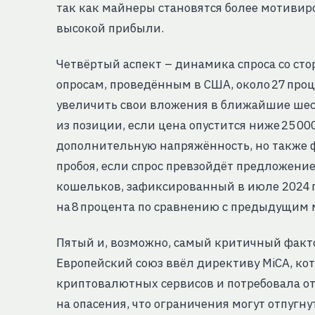
так как майнеры становятся более мотиви
высокой прибыли.
Четвёртый аспект – динамика спроса со ст
опросам, проведённым в США, около 27 пр
увеличить свои вложения в ближайшие шес
из позиции, если цена опустится ниже 25 00
дополнительную напряжённость, но также 
пробоя, если спрос превзойдёт предложени
кошельков, зафиксированный в июле 2024 г
на 8 процента по сравнению с предыдущим 
Пятый и, возможно, самый критичный фактор
Европейский союз ввёл директиву MiCA, ко
криптовалютных сервисов и потребовала от
на опасения, что ограничения могут отпугну