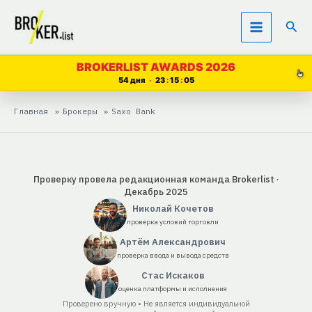
Перейти
Пои
к
содержимому
BROKERLIST AWARDS 2026
54 дня
23
15
04
Главная
Брокеры
Saxo Bank
Проверку провела редакционная команда Brokerlist ·
Декабрь 2025
Николай Кочетов
проверка условий торговли
Артём Александрович
проверка ввода и вывода средств
Стас Искаков
оценка платформы и исполнения
Проверено вручную • Не является индивидуальной