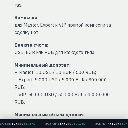
газ.
Комиссии
:
для Master, Expert и VIP прямой комиссии за
сделку нет.
Валюта счёта
:
USD, EUR или RUB для каждого типа.
Минимальный депозит
:
– Master: 10 USD / 10 EUR / 500 RUB;
– Expert: 5 000 USD / 5 000 EUR / 300 000
RUB;
– VIP: 50 000 USD / 50 000 EUR / 3 000 000
RUB.
Минимальный объём сделки
:
– на Master: 0,01 лота (1 000 единиц
SD
1,3449
+1.13%
USD/JPY
158,492
+7.41%
USD/RUB
81,46
+1.83%