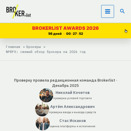
Перейти
Пои
к
содержимому
BROKERLIST AWARDS 2026
56 дней
00
27
51
Главная
Брокеры
NPBFX: свежий обзор брокера на 2026 год
Проверку провела редакционная команда Brokerlist ·
Декабрь 2025
Николай Кочетов
проверка условий торговли
Артём Александрович
проверка ввода и вывода средств
Стас Искаков
оценка платформы и исполнения