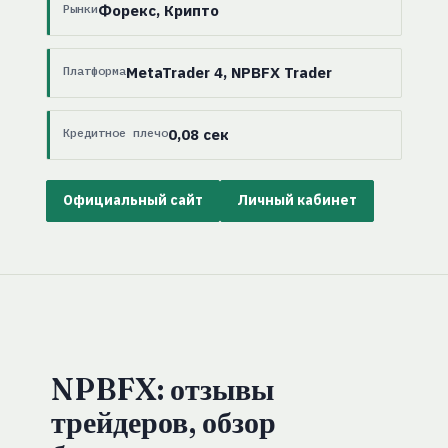
Рынки
Форекс, Крипто
Платформа
MetaTrader 4, NPBFX Trader
Кредитное плечо
0,08 сек
Официальный сайт
Личный кабинет
NPBFX: отзывы
трейдеров, обзор