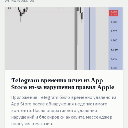
Telegram
временно
исчез
из
App
Store
из-
за
нарушения
правил
Apple
Telegram временно исчез из App
Store из-за нарушения правил Apple
Приложение Telegram было временно удалено из
App Store после обнаружения недопустимого
контента. После оперативного удаления
нарушений и блокировки аккаунта мессенджер
вернулся в магазин.