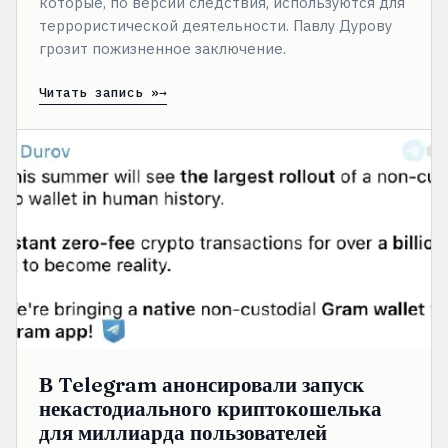
которые, по версии следствия, используются для
террористической деятельности. Павлу Дурову
грозит пожизненное заключение.
Читать запись »
В
Telegram
анонсировали
запуск
некастодиального
криптокошелька
для
миллиарда
пользователей
В Telegram анонсировали запуск
некастодиального криптокошелька
для миллиарда пользователей