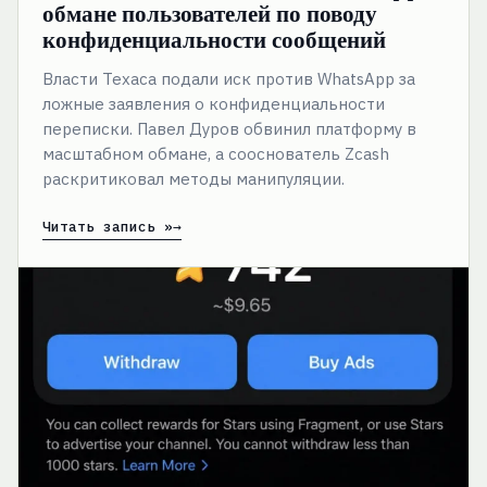
обмане пользователей по поводу
конфиденциальности сообщений
Власти Техаса подали иск против WhatsApp за
ложные заявления о конфиденциальности
переписки. Павел Дуров обвинил платформу в
масштабном обмане, а сооснователь Zcash
раскритиковал методы манипуляции.
Читать запись »
Рекламные
выплаты
в
TON
теперь
доступны
российским
каналам
в
Telegram