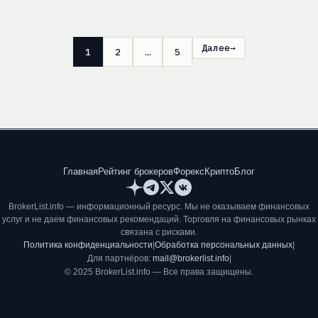
Далее
→
1
2
…
5
Главная
Рейтинг брокеров
Форекс
Крипто
Блог
BrokerList.info — информационный ресурс. Мы не оказываем финансовых
услуг и не даем финансовых рекомендаций. Торговля на финансовых рынках
связана с рисками.
Политика конфиденциальности
|
Обработка персональных данных
|
Для партнёров:
mail@brokerlist.info
|
© 2025 BrokerList.info — Все права защищены.