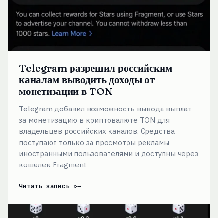
в
TON
Telegram разрешил российским
каналам выводить доходы от
монетизации в TON
Telegram добавил возможность вывода выплат
за монетизацию в криптовалюте TON для
владельцев российских каналов. Средства
поступают только за просмотры рекламы
иностранными пользователями и доступны через
кошелек Fragment
Читать запись »
В
Telegram