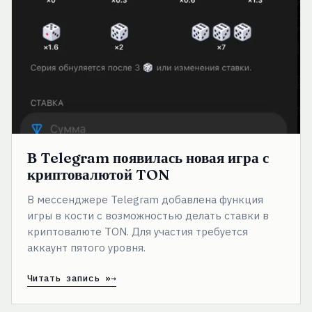
появилась
новая
игра
с
криптовалютой
TON
В Telegram появилась новая игра с
криптовалютой TON
В мессенджере Telegram добавлена функция
игры в кости с возможностью делать ставки в
криптовалюте TON. Для участия требуется
аккаунт пятого уровня.
Читать запись »