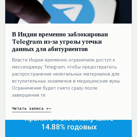
для
абитуриентов
В Индии временно заблокирован
Telegram из-за угрозы утечки
данных для абитуриентов
Власти Индии временно ограничили доступ к
мессенджеру Telegram, чтобы предотвратить
распространение нелегальных материалов для
вступительных экзаменов в медицинские вузы.
Ограничение будет снято сразу после
завершения те
Читать запись »
Telegram
анонсировал
программу
доходности