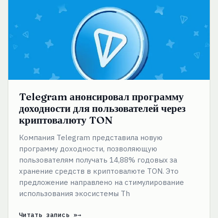
для
пользователей
через
криптовалюту
TON
Telegram анонсировал программу
доходности для пользователей через
криптовалюту TON
Компания Telegram представила новую
программу доходности, позволяющую
пользователям получать 14,88% годовых за
хранение средств в криптовалюте TON. Это
предложение направлено на стимулирование
использования экосистемы Th
Читать запись »