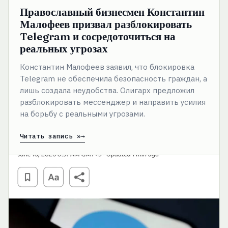
Православный бизнесмен Константин
Малофеев призвал разблокировать
Telegram и сосредоточиться на
реальных угрозах
Константин Малофеев заявил, что блокировка
Telegram не обеспечила безопасность граждан, а
лишь создала неудобства. Олигарх предложил
разблокировать мессенджер и направить усилия
на борьбу с реальными угрозами.
Читать запись »
В
Индии
временно
заблокирован
Telegram
из-
за
угрозы
утечки
данных