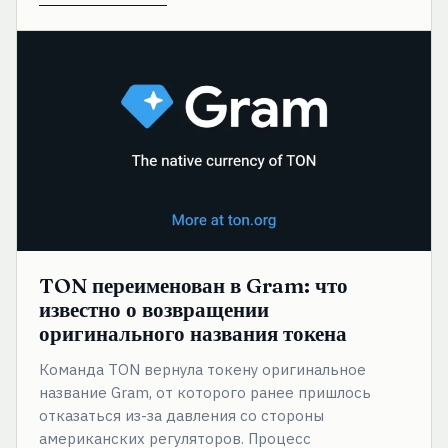
TON
переименован
в
Gram:
что
известно
о
возвращении
оригинального
названия
токена
TON переименован в Gram: что
известно о возвращении
оригинального названия токена
Команда TON вернула токену оригинальное
название Gram, от которого ранее пришлось
отказаться из-за давления со стороны
американских регуляторов. Процесс