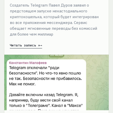
Создатель Telegram Павел Дуров заявил о
предстоящем запуске некастодиального
криптокошелька, который будет интегрирован
во все приложения мессенджера. Сервис
обещает мгновенные переводы без комиссий
для более чем миллиар
Читать запись »
Православный
бизнесмен
Константин
Малофеев
призвал
разблокировать
Telegram
и
сосредоточиться
на
реальных
угрозах