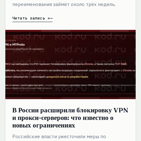
переименования займёт около трёх недель.
Читать запись »
В
России
расширили
блокировку
VPN
и
прокси-
серверов:
что
известно
о
новых
ограничениях
В России расширили блокировку VPN
и прокси-серверов: что известно о
новых ограничениях
Российские власти ужесточили меры по