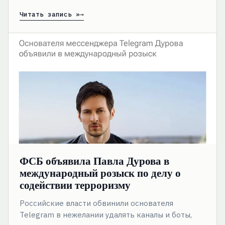
Читать запись »
ФСБ
объявила
Павла
Дурова
в
международный
розыск
по
делу
о
содействии
терроризму
ФСБ объявила Павла Дурова в
международный розыск по делу о
содействии терроризму
Российские власти обвинили основателя
Telegram в нежелании удалять каналы и боты,