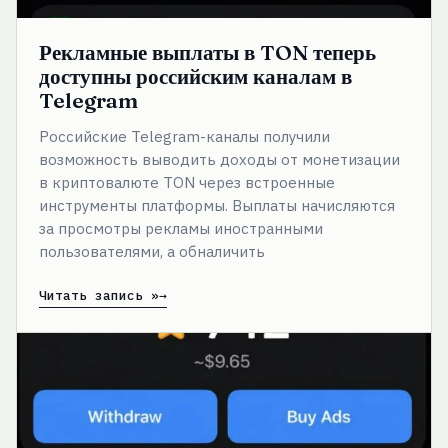
Рекламные выплаты в TON теперь
доступны российским каналам в
Telegram
Российские Telegram-каналы получили
возможность выводить доходы от монетизации
в криптовалюте TON через встроенные
инструменты платформы. Выплаты начисляются
за просмотры рекламы иностранными
пользователями, а обналичить
Читать запись »
Telegram
разрешил
российским
каналам
выводить
доходы
от
монетизации